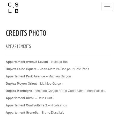
Togg
navig
CREDITS PHOTO
APPARTEMENTS
Appartement Avenue Louise –
Nicolas Tosi
Duplex Eaton Square –
Jean-Marc Palisse pour Côté Paris
Appartement Park Avenue –
Mathieu Garçon
Duplex Moyen-Orient –
Mathieu Garçon
Duplex Montaigne –
Mathieu Garçon / Reto Guntil / Jean-Marc Palisse
Appartement Rivoli –
Reto Guntil
Appartement Quai Voltaire 2
– Nicolas Tosi
Appartement Grenelle
– Brune Desallais